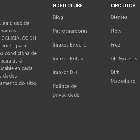
NOSO CLUBE
CIRCUITOS
Blog
Dientes
ulan o uso da
team.es
Patrocinadores
Flow
 GALICIA. CC DH
Imaxes Enduro
Free
dereito para
es condicións de
Imaxes Rutas
DH Molinos
decualas á
licable en cada
Imaxes DH
Dirt
sidades
Mazadoiro
amento do sitio
Política de
privacidade