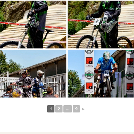
1
2
...
9
►