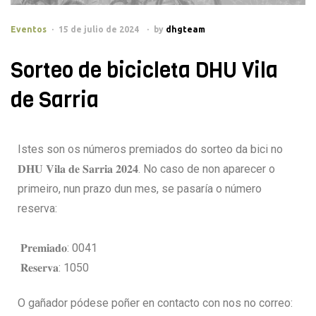
Eventos
15 de julio de 2024
by
dhgteam
Sorteo de bicicleta DHU Vila
de Sarria
Istes son os números premiados do sorteo da bici no
𝐃𝐇𝐔 𝐕𝐢𝐥𝐚 𝐝𝐞 𝐒𝐚𝐫𝐫𝐢𝐚 𝟐𝟎𝟐𝟒. No caso de non aparecer o
primeiro, nun prazo dun mes, se pasaría o número
reserva:
𝐏𝐫𝐞𝐦𝐢𝐚𝐝𝐨: 0041
𝐑𝐞𝐬𝐞𝐫𝐯𝐚: 1050
O gañador pódese poñer en contacto con nos no correo: