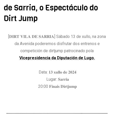
de Sarria, o Espectáculo do
Dirt Jump
[𝐃𝐈𝐑𝐓 𝐕𝐈𝐋𝐀 𝐃𝐄 𝐒𝐀𝐑𝐑𝐈𝐀] Sábado 13 de xullo, na zona
da Avenida poderemos disfrutar dos entrenos e
competición de dirtjump patrocinado pola
Vicepresidencia da Diputación de Lugo.
Data: 𝟏𝟑 𝐱𝐮𝐥𝐥𝐨 𝐝𝐞 𝟐𝟎𝟐𝟒
Lugar: 𝐒𝐚𝐫𝐫𝐢𝐚
20:00 𝐅𝐢𝐧𝐚𝐢𝐬 𝐃𝐢𝐫𝐭𝐣𝐮𝐦𝐩