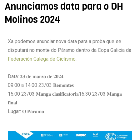
Anunciamos data para o DH
Molinos 2024
Xa podemos anunciar nova data para a proba que se
disputará no monte do Páramo dentro da Copa Galicia da
Federación Galega de Ciclismo
.
Data: 𝟐𝟑 𝐝𝐞 𝐦𝐚𝐫𝐳𝐨 𝐝𝐞 𝟐𝟎𝟐𝟒
09:00 a 14:00 23/03 𝐑𝐞𝐦𝐨𝐧𝐭𝐞𝐬
15:00 23/03 𝐌𝐚𝐧𝐠𝐚 𝐜𝐥𝐚𝐬𝐢𝐟𝐢𝐜𝐚𝐭𝐨𝐫𝐢𝐚16:30 23/03 𝐌𝐚𝐧𝐠𝐚
𝐟𝐢𝐧𝐚𝐥
Lugar: 𝐎 𝐏𝐚́𝐫𝐚𝐦𝐨