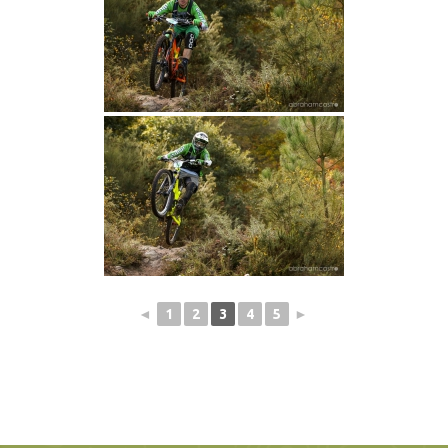
◄
1
2
3
4
5
►