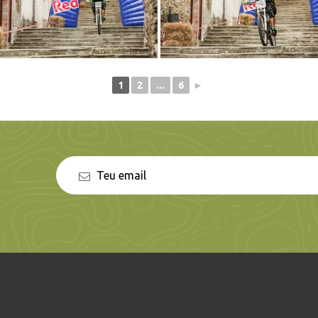
1
2
...
6
►
n