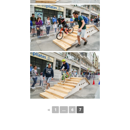
◄
1
...
6
7