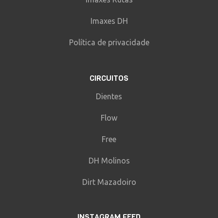
tirarlle a un dobre pequeno, senón coñeces
o primeiro é mellor rodalo, pero sabendo
Imaxes DH
del o seu é empatalo. Veñen peraltes
Política de privacidade
pequenos e a continuación encarar o salto
do camiño cun cortado de 1 m, saltase
perfectamente (con alternativa a esquerda).
CIRCUITOS
O recpecionar a velocidad triplicase e
Dientes
metémonos nun perarlte de esquerdas
grande, despois veñen sucesivos todos a
Flow
moita velocidade para dar pasa o un
Free
pequeno salto que comparte sector. Duas
mesetas grandes, peraltes de esquerdas ...
DH Molinos
cruzamos unha pista que o sair hai un
pequeno cortado de medio metro e
Dirt Mazadoiro
despois un salto con buratiño pequeno no
que hai que levar velocidade (con
INSTAGRAM FEED