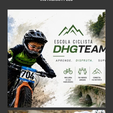
alternativa). O recepcionar encaramos
outro salto a moita velocidade e empeza o
terreo a coller máis desnivel con peraltes
seguidos. O saír duas mesetas grandes e
outro peralte de dereitas no que hai que ir
moi embalado para encarar un salto largo e
facer un step-up de rampa tipo dirt de 4
metros. Descendemos lixeiramente hacia
outro sector, despois de cruzar o camiño
hai una empalmadiña donde embalamos
para facer un peralte de esquerdas longo, e
a continuación veñen 6 dubbies. Saimos
con peraltes e un salto pequeno a un
camiño no que hai que pedalear para facer
un salta de meseta que no medio
recepionas para facer unha rampa de saída