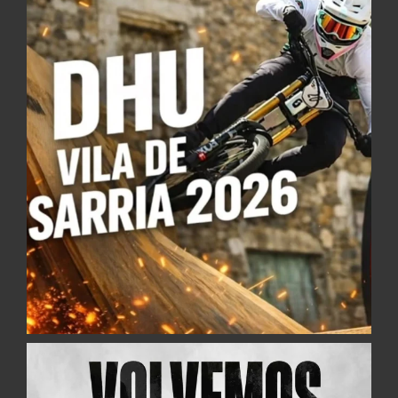
da mesma meseta. Recepcionas encarando
un peralte de esquerdas con saida de salto
tipo transfer, aproveitando a recepción do
transfer tócanos dar as últimas pedaladas
para facer un mini dobre cun saltiño con
peraltes despois. Vamos adentrando nunha
carballeira collendo velocidade polo
sendeiro estreito, con varias reviradas.
Finalmente chegamos a meta compartida
cos circuitos de Guillade, Dientes e Free,
cunha sensación de haber montado nunha
montaña rusa e con gañas de repetir.