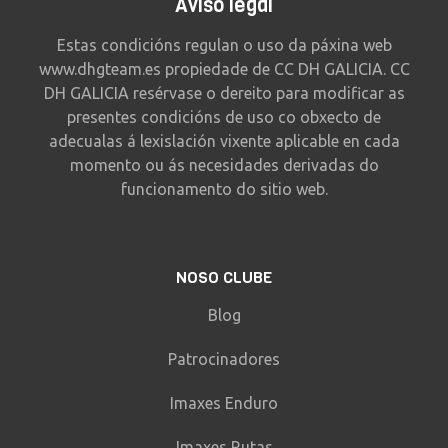
Aviso legal
nunha circunferencia que parece que se fan
180 grados como se fora un wallride de
Estas condicións regulan o uso da páxina web
terra interminable. Saes para coller un
www.dhgteam.es propiedade de CC DH GALICIA. CC
peralte máis cerrado e pequeno de dereitas,
DH GALICIA resérvase o dereito para modificar as
presentes condicións de uso co obxecto de
apoiamos noutro peralte máis dereito para
adecualas á lexislación vixente aplicable en cada
enfilar unha empalmada que a meseta de
momento ou ás necesidades derivadas do
rocha pequecha de 2m longo pero sin
funcionamento do sitio web.
problema. De seguido afrontamos outra
emplamada que na rampla , a parte final é
unha rocha cun pequeno cortado de menos
NOSO CLUBE
de medio metro de fondo deixando unha
meseta (2m) con rochas de forma irrgular
Blog
que se non a saltas hai que coller unha
Patrocinadores
alternativa pola dereita. Según recepcionas
deseguido ten un peralte de esquerdas que
Imaxes Enduro
hai que meter un par de pedaladas para
Imaxes Rutas