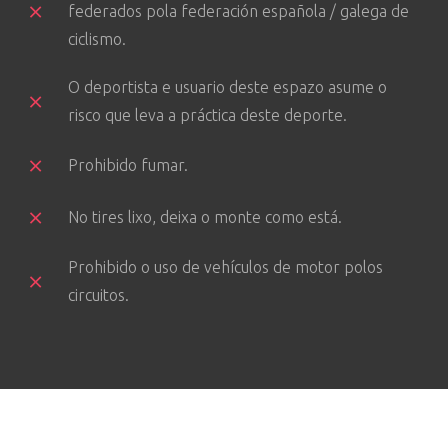
federados pola federación española / galega de
ciclismo.
O deportista e usuario deste espazo asume o
risco que leva a práctica deste deporte.
Prohibido fumar.
No tires lixo, deixa o monte como está.
Prohibido o uso de vehículos de motor polos
circuitos.