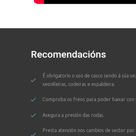
Recomendacións
É obrigatorio o uso de casco sendo á súa 
xeonlleiras, codeiras e espaldeira.
Comproba os freos para poder baixar con 
Asegura a presión das rodas.
Presta atención nos cambios de sector por s