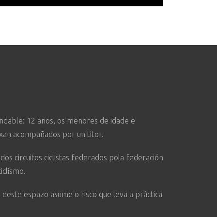
dable: 12 anos, os menores de idade e
an acompañados por un titor.
os circuitos ciclistas federados pola federación
iclismo.
o deste espazo asume o risco que leva a práctica