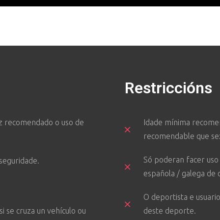
Restriccións
vez recomendado o uso de
Idade mínima recomen
recomendable que sex
Só poderan facer uso d
seguridade.
española / galega de c
O deportista e usuari
i se cruza un vehículo ou
deste deporte.