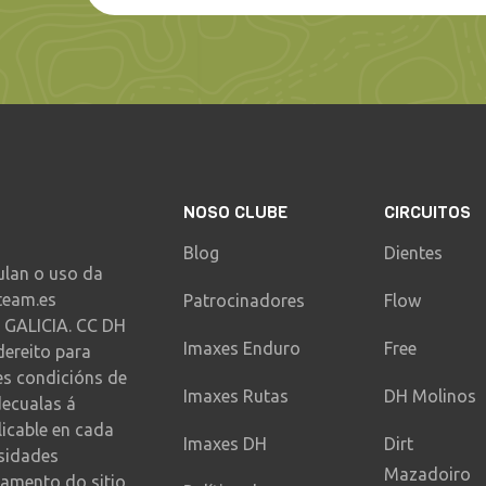
NOSO CLUBE
CIRCUITOS
Blog
Dientes
ulan o uso da
team.es
Patrocinadores
Flow
 GALICIA. CC DH
Imaxes Enduro
Free
dereito para
es condicións de
Imaxes Rutas
DH Molinos
decualas á
licable en cada
Imaxes DH
Dirt
sidades
Mazadoiro
amento do sitio