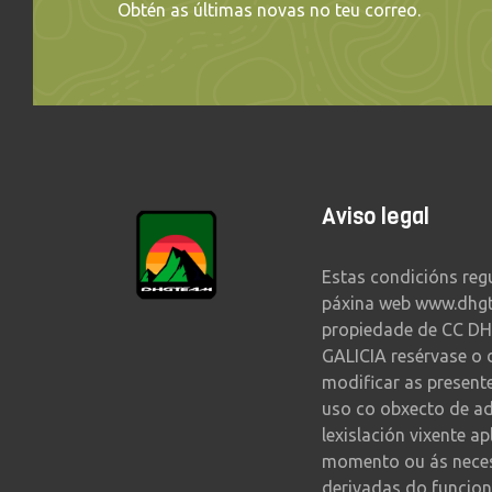
Obtén as últimas novas no teu correo.
Aviso legal
Estas condicións reg
páxina web www.dhg
propiedade de CC DH
GALICIA resérvase o 
modificar as present
uso co obxecto de a
lexislación vixente ap
momento ou ás nece
derivadas do funcion