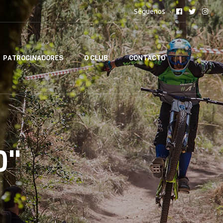
Séguenos
PATROCINADORES
O CLUB
CONTACTO
0"