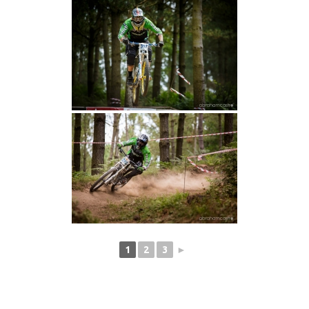
1
2
3
►