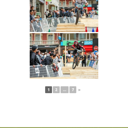
1
2
...
7
►