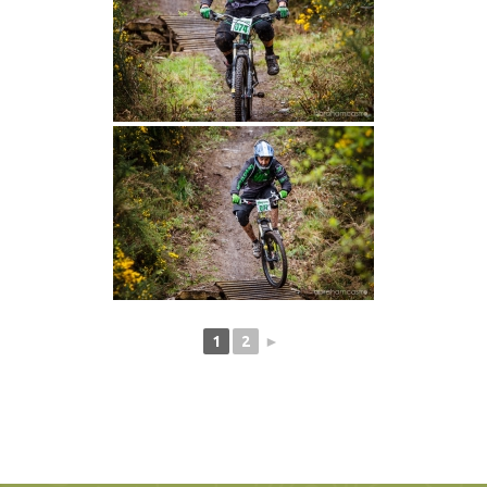
1
2
►