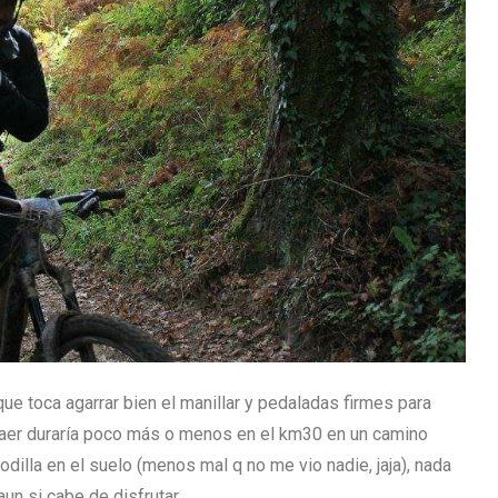
ue toca agarrar bien el manillar y pedaladas firmes para
no caer duraría poco más o menos en el km30 en un camino
dilla en el suelo (menos mal q no me vio nadie, jaja), nada
un si cabe de disfrutar.