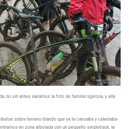
, no sin antes sacarnos la foto de familia rigurosa, y allá
 embalse sobre terreno blando que ya te cansaba y calentaba
dentrarnos en zona arbolada con un pequeño singletrack, la