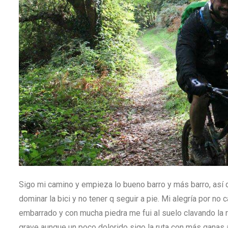
Sigo mi camino y empieza lo bueno barro y más barro, así q
dominar la bici y no tener q seguir a pie. Mi alegría por 
embarrado y con mucha piedra me fui al suelo clavando la ro
grave aunque un poco dolorido sigo la ruta con más ganas a