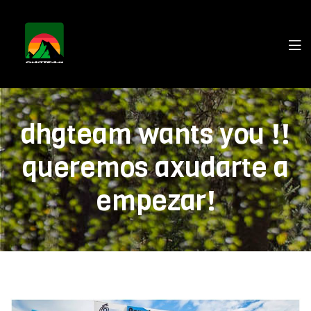
dhgteam wants you !!
queremos axudarte a
empezar!