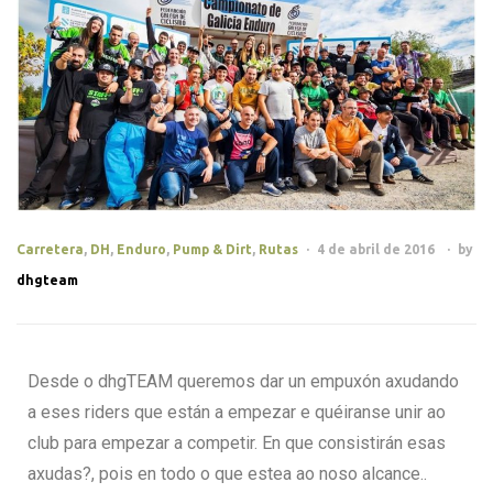
Carretera
,
DH
,
Enduro
,
Pump & Dirt
,
Rutas
4 de abril de 2016
by
dhgteam
Desde o dhgTEAM queremos dar un empuxón axudando
a eses riders que están a empezar e quéiranse unir ao
club para empezar a competir. En que consistirán esas
axudas?, pois en todo o que estea ao noso alcance..