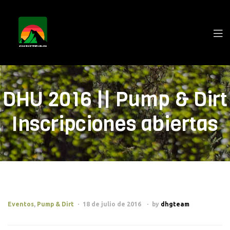
DHU 2016 || Pump & Dirt
Inscripciones abiertas
Eventos
,
Pump & Dirt
18 de julio de 2016
by
dhgteam