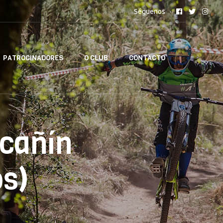
Séguenos
PATROCINADORES
O CLUB
CONTACTO
cañín
os)