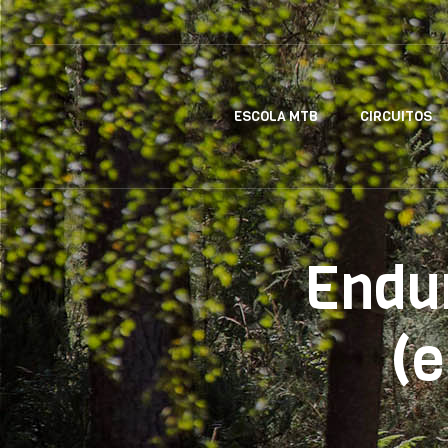
ESCOLA MTB
CIRCUITOS
Endu
(e