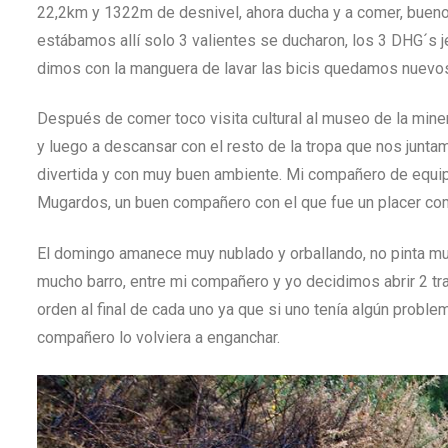
22,2km y 1322m de desnivel, ahora ducha y a comer, bueno 
estábamos allí solo 3 valientes se ducharon, los 3 DHG´s 
dimos con la manguera de lavar las bicis quedamos nuevo
Después de comer toco visita cultural al museo de la minerí
y luego a descansar con el resto de la tropa que nos junta
divertida y con muy buen ambiente. Mi compañero de equipo
Mugardos, un buen compañero con el que fue un placer com
El domingo amanece muy nublado y orballando, no pinta mu
mucho barro, entre mi compañero y yo decidimos abrir 2 tr
orden al final de cada uno ya que si uno tenía algún proble
compañero lo volviera a enganchar.