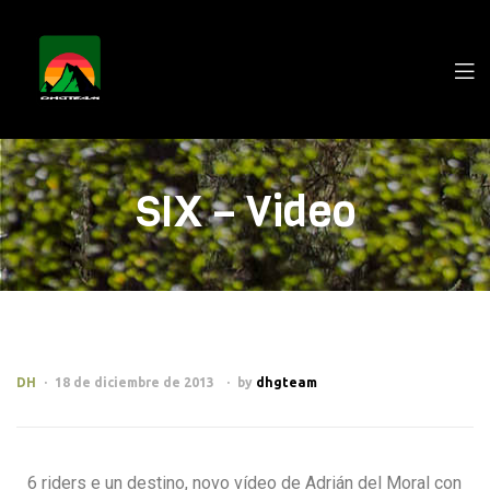
SIX – Video
DH
18 de diciembre de 2013
by
dhgteam
6 riders e un destino, novo vídeo de Adrián del Moral con