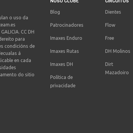
NOSO CLUBE
CIRCUITOS
Blog
Dientes
ulan o uso da
team.es
Patrocinadores
Flow
 GALICIA. CC DH
Imaxes Enduro
Free
dereito para
es condicións de
Imaxes Rutas
DH Molinos
decualas á
licable en cada
Imaxes DH
Dirt
sidades
Mazadoiro
amento do sitio
Política de
privacidade