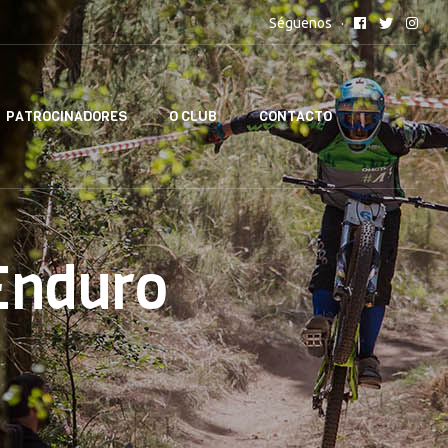
Séguenos
PATROCINADORES
O CLUB
CONTACTO
Enduro